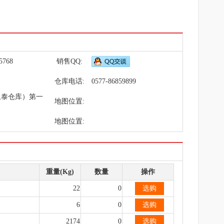
5768
销售QQ:
仓库电话:
0577-86859899
上泰仓库）第一
地图位置:
地图位置:
重量(Kg)
数量
操作
22
0
选购
6
0
选购
2174
0
选购