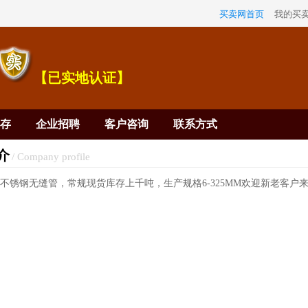
买卖网首页
我的买
【已实地认证】
存
企业招聘
客户咨询
联系方式
介
/ Company profile
04不锈钢无缝管，常规现货库存上千吨，生产规格6-325MM欢迎新老客户来电15