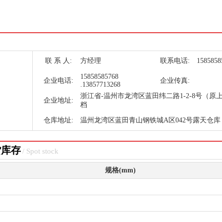
联 系 人:
方经理
联系电话:
1585858
15858585768
企业电话:
企业传真:
.13857713268
浙江省-温州市龙湾区蓝田纬二路1-2-8号（原
企业地址:
档
仓库地址:
温州龙湾区蓝田青山钢铁城A区042号露天仓库
货库存
/ Spot stock
规格(mm)