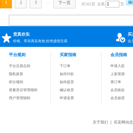
...
1
2
3
下一页
共382页 去第
页
货真价实
买
价格、库存真实有效,杜绝虚假交易
会
平台规则
买家指南
会员指南
平台交易总则
下订单
申请入驻
隐私政策
如何付款
上架资源
积分规则
如何提货
查订单
质量异议管理细则
确认收货
会员收款
用户管理细则
申请发票
会员放货
关于我们
|
买卖网动态