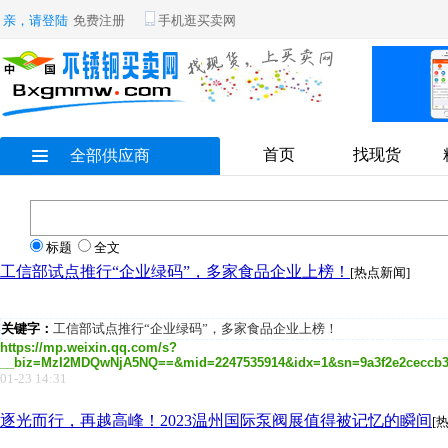
亲，请登陆
免费注册
手机逛买卖网
首页
找现货
全部供应商
标题
全文
工信部试点推行“企业绿码”，多家食品企业上榜！
[热点新闻]
关键字：
工信部试点推行“企业绿码”，多家食品企业上榜！
https://mp.weixin.qq.com/s?
__biz=MzI2MDQwNjA5NQ==&mid=2247535914&idx=1&sn=9a3f2e2ceccb365
01-23 14:31
逐光而行，再越高峰！2023温州国际泵阀展值得被记忆的瞬间
[