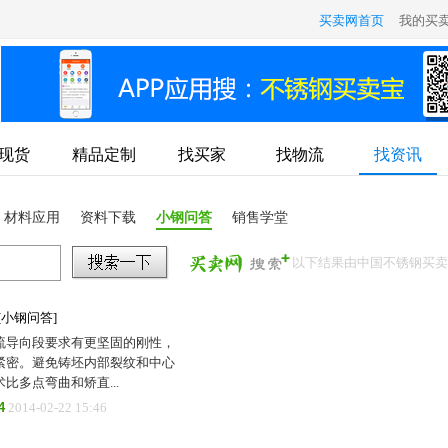
买卖网首页
我的买
现货
精品定制
找买家
找物流
找资讯
材料应用
资料下载
小钢问答
销售学堂
以下结果由中国不锈钢买
[小钢问答]
流导向段要求有更坚固的刚性，
紧密。避免铸坯内部裂纹和中心
多点弯曲和矫直...
4
2014-02-22 15:46