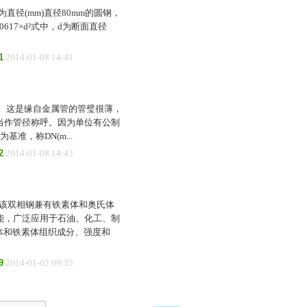
d为直径(mm)直径80mm的圆钢，
.00617×d²式中，d为断面直径
1
2014-01-08 14:41
ameter)。这是缘自金属管的管璧很薄，
当作管径称呼。因为单位有公制
基准，称DN(m...
2
2014-01-08 14:43
钢，该双相钢兼有铁素体和奥氏体
能，广泛应用于石油、化工、制
体和铁素体组织成分、强度和
9
2014-01-02 09:35