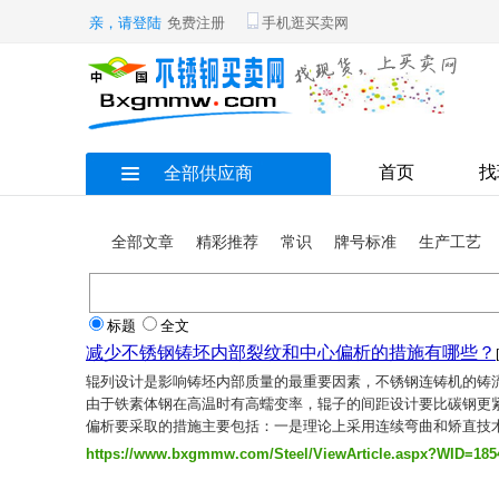
亲，请登陆
免费注册
手机逛买卖网
首页
找
全部供应商
全部文章
精彩推荐
常识
牌号标准
生产工艺
标题
全文
减少不锈钢铸坯内部裂纹和中心偏析的措施有哪些？
辊列设计是影响铸坯内部质量的最重要因素，不锈钢连铸机的铸
由于铁素体钢在高温时有高蠕变率，辊子的间距设计要比碳钢更
偏析要采取的措施主要包括：一是理论上采用连续弯曲和矫直技术比
https://www.bxgmmw.com/Steel/ViewArticle.aspx?WID=185