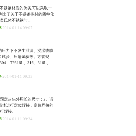
不锈钢材质的伪劣,可以采取一
列出了关于不锈钢棒材的四种化
氏体不锈钢与...
6
2014-01-14 09:07
的压力下不发生泄漏、浸湿或膨
口试验、压扁试验等。方管规
304、TP316L、316、316L、
4
2014-01-11 09:33
预定封头外周长的尺寸；2、请
筒体进行定位焊接，定位焊接的
进行焊接。
5
2014-01-11 09:34