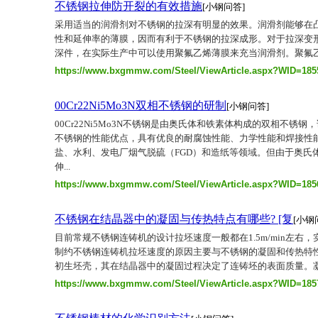
不锈钢拉伸防开裂的有效措施
[小钢问答]
采用适当的润滑剂对不锈钢的拉深有明显的效果。润滑剂能够在
性和延伸率的薄膜，因而有利于不锈钢的拉深成形。对于拉深变
深件，在实际生产中可以使用聚氟乙烯薄膜来充当润滑剂。聚氟乙烯
https://www.bxgmmw.com/Steel/ViewArticle.aspx?WID=185
00Cr22Ni5Mo3N双相不锈钢的研制
[小钢问答]
00Cr22Ni5Mo3N不锈钢是由奥氏体和铁素体构成的双相不锈
不锈钢的性能优点，具有优良的耐腐蚀性能、力学性能和焊接性
盐、水利、发电厂烟气脱硫（FGD）和造纸等领域。但由于奥氏
伸...
https://www.bxgmmw.com/Steel/ViewArticle.aspx?WID=185
不锈钢在结晶器中的凝固与传热特点有哪些? [复
[小钢
目前常规不锈钢连铸机的设计拉坯速度一般都在1.5m/min左右，实
制约不锈钢连铸机拉坯速度的原因主要与不锈钢的凝固和传热特
初生坯壳，其在结晶器中的凝固过程决定了连铸坯的表面质量。凝固
https://www.bxgmmw.com/Steel/ViewArticle.aspx?WID=185