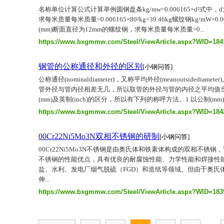
名称单位计算公式计算举例圆钢盘条kg/mw=0.006165×d²式中，
求每米质量每米质量=0.006165×80²kg=39.46kg螺纹钢kg/mW=0
(mm)断面直径为12mm的螺纹钢，求每米质量每米质量=0...
https://www.bxgmmw.com/Steel/ViewArticle.aspx?WID=184
钢管的公称通径和外径的区别
[小钢问答]
公称通径(nominaldiameter)，又称平均外径(meanoutsidedi
管外径与管内径相差无几，所以取管的外径与管的内径之平均值
(mm)及英制(inch)的区分，所以有下列的称呼方法。1.以公制(mm)为
https://www.bxgmmw.com/Steel/ViewArticle.aspx?WID=184
00Cr22Ni5Mo3N双相不锈钢的研制
[小钢问答]
00Cr22Ni5Mo3N不锈钢是由奥氏体和铁素体构成的双相不锈
不锈钢的性能优点，具有优良的耐腐蚀性能、力学性能和焊接性
盐、水利、发电厂烟气脱硫（FGD）和造纸等领域。但由于奥氏
伸...
https://www.bxgmmw.com/Steel/ViewArticle.aspx?WID=183