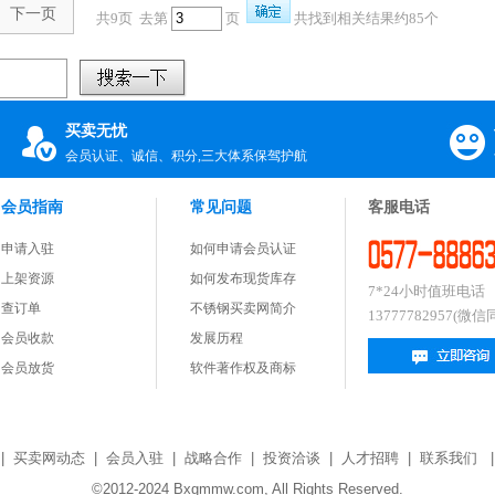
下一页
共9页 去第
页
共找到相关结果约85个
买卖无忧
会员认证、诚信、积分,三大体系保驾护航
会员指南
常见问题
客服电话
申请入驻
如何申请会员认证
上架资源
如何发布现货库存
7*24小时值班电话
查订单
不锈钢买卖网简介
13777782957(微信
会员收款
发展历程
会员放货
软件著作权及商标
|
买卖网动态
|
会员入驻
|
战略合作
|
投资洽谈
|
人才招聘
|
联系我们
©2012-2024 Bxgmmw.com, All Rights Reserved.