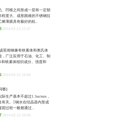
凸、凹模之间形成一层有一定韧
形程度大、成形困难的不锈钢拉
薄膜具有极好的杭...
5
2014-02-22 15:47
钢，该双相钢兼有铁素体和奥氏体
能，广泛应用于石油、化工、制
体和铁素体组织成分、强度和
6
2014-02-22 16:04
问答]
际生产基本不超过1.3m/min，
性有关。钢水在结晶器内形成
过程一般都通过...
7
2014-02-22 16:06