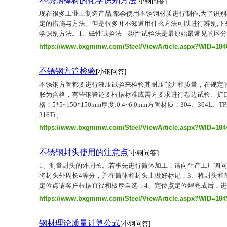
不锈钢棒材的化学识别方法
[小钢问答]
现在很多工业上制造产品,都会使用不锈钢材质进行制作,为了识别
定的措施与方法。但是很多并不知道用什么方法可以进行辨别,下
学识别方法。1、磁性试验法—磁性试验法是最原始最常见的区分奥
https://www.bxgmmw.com/Steel/ViewArticle.aspx?WID=184
不锈钢方管检验
[小钢问答]
不锈钢方管都要进行液压试验来检验其耐压能力和质量，在规定
胀为合格，有些钢管还要根据标准或需方要求进行卷边试验、扩
格：5*5~150*150mm厚度:0.4~6.0mm方管材质：304、304L、TP
316Ti、...
https://www.bxgmmw.com/Steel/ViewArticle.aspx?WID=184
不锈钢封头使用的注意点
[小钢问答]
1、测量封头的外周长。若事先进行筒体加工，请向生产工厂询问
将封头外周长4等分，并在筒体和封头上做好标记；3、将封头和
定位点请客户根据直径和板厚自选；4、定位点定位焊完成后，
https://www.bxgmmw.com/Steel/ViewArticle.aspx?WID=184
钢材理论质量计算公式
[小钢问答]