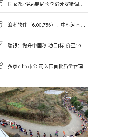
国家?医保局副局长李滔赴安徽调研医保支持基层卫生发展相关工作
浪潮软件（6.00,756）：中标河南省周口监狱采购项目，中标金额为961.65万元
瑞银：微升中国移.动目{标}价至102港元 评级“买入”
多家<上>市公.司入围首批质量管理能力高等级企业公示名单