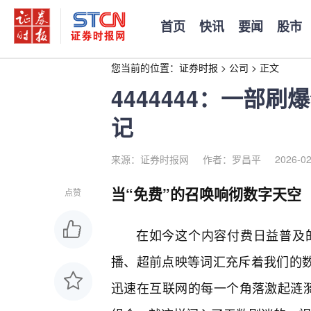
首页
快讯
要闻
股市
您当前的位置：
证券时报
>
公司
>
正文
4444444：一部
记
来源：证券时报网
作者：罗昌平
2026-02
当“免费”的召唤响彻数字天空
点赞
在如今这个内容付费日益普及
播、超前点映等词汇充斥着我们的数
迅速在互联网的每一个角落激起涟漪。