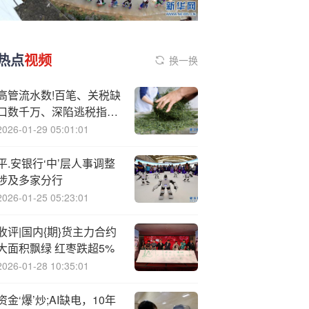
热点
视频
换一换
高管流水数!百笔、关税缺
口数千万、深陷逃税指
控：雅图高新如何自证清
2026-01-29 05:01:01
白？
平.安银行‘中’层人事调整
涉及多家分行
2026-01-25 05:23:01
收评|国内{期}货主力合约
大面积飘绿 红枣跌超5%
2026-01-28 10:35:01
资金‘爆’炒;AI缺电，10年