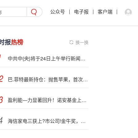
公众号
电子报
客户端
时报
热榜
换一换
中共中{央}将于24日上午举行新闻发布会 介绍和解读党的二十届四中全会精神
巴.菲特最新持仓：抛售苹果，首次建仓谷歌！高瓴看好中国资产，中概股市值占比超90%，加仓拼多多、阿里巴巴
盈利能—力显著回升！诺安基金上半年净利润1.18亿元同比增43.75%，营收5.01亿同比增17.23%
海信家电三获上?市公司!金牛奖，稳健经营塑造长期价值