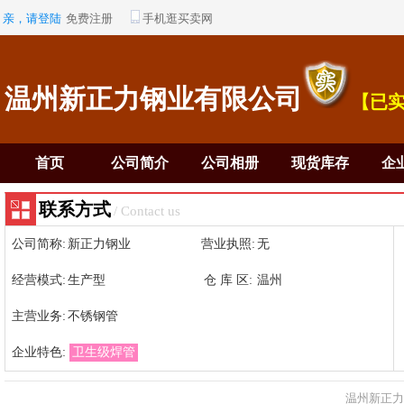
亲，请登陆
免费注册
手机逛买卖网
温州新正力钢业有限公司
【已
首页
公司简介
公司相册
现货库存
企
联系方式
/ Contact us
公司简称:
新正力钢业
营业执照:
无
经营模式:
生产型
仓 库 区:
温州
主营业务:
不锈钢管
企业特色:
卫生级焊管
温州新正力