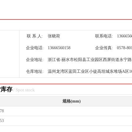
联 系 人:
张晓荷
联系电话:
1366656
企业电话:
13666560158
企业传真:
0578-80
企业地址:
浙江省-丽水市松阳县工业园区西屏街道永宁路2
仓库地址:
温州龙湾区蓝田工业区小徒高坦城东堆场A区1
货库存
/ Spot stock
规格(mm)
78
53