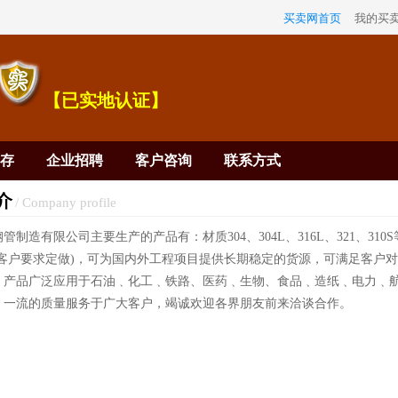
买卖网首页
我的买
【已实地认证】
存
企业招聘
客户咨询
联系方式
介
/ Company profile
制造有限公司主要生产的产品有：材质304、304L、316L、321、310S等，规格
可按客户要求定做)，可为国内外工程项目提供长期稳定的货源，可满足客户对特
。产品广泛应用于石油﹑化工﹑铁路、医药﹑生物、食品﹑造纸﹑电力﹑
、一流的质量服务于广大客户，竭诚欢迎各界朋友前来洽谈合作。