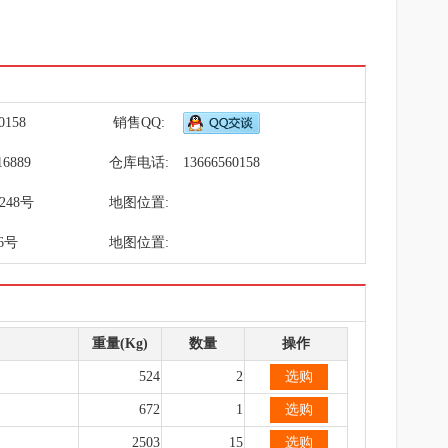
0158
销售QQ:
16889
仓库电话:
13666560158
48号
地图位置:
6号
地图位置:
重量(Kg)
数量
操作
524
2
选购
672
1
选购
2503
15
选购