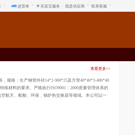
卖
进货单
买卖宝服务
我是供应商
联系客服
查看更多>>
：生产钢管外径14*2-900*25及方管40*40*3-400*40
殊材料的要求。严格执行ISO9001：2000质量管理休系的
航空航天﹑船舶﹑环保﹑锅炉热交换器等领域。本公司以一