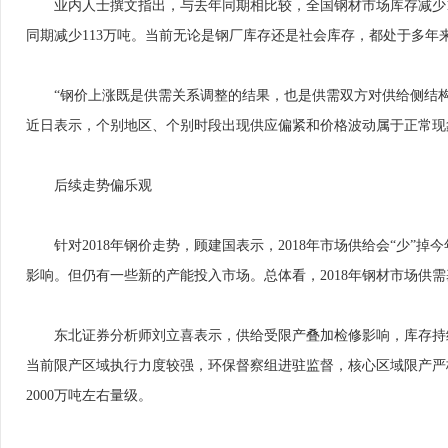
业内人士撰文指出，与去年同期相比较，全国钢材市场库存减少19
同期减少113万吨。当前无论是钢厂库存还是社会库存，都处于多
“钢价上涨既是供需关系调整的结果，也是供需双方对供给侧结构
近日表示，个别地区、个别时段出现供应偏紧和价格波动属于正常现
后续走势偏乐观
针对2018年钢价走势，顾建国表示，2018年市场供给会“少”掉
影响。但仍有一些新的产能投入市场。总体看，2018年钢材市场供
东北证券分析师刘立喜表示，供给受限产叠加检修影响，库存持续下降。
当前限产区域执行力度较强，环保督察组进驻监督，核心区域限产严
2000万吨左右量级。