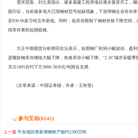
需求层面，刘立喜指出，诸多基建工程类项目逐步复苏开工，螺纹
面印证，当前诸多地方已现钢材型号短缺现象，下游用钢企业存补库行为
至830.06多万吨五年新低。同时，低库存限制了钢材价格下降空
得库存累积短期较难。
方正中期期货分析师田欣沅表示，短期钢厂利润小幅波动，盈利钢
是螺纹钢库存继续大幅下降，热卷库存小幅下降。“2 26”城市采
关注1805合约下方3800-3830元/吨附近支撑。
(文章来源：中国证券报，作者：王朱莹)
参与互动(8242)
上一篇:
中东地区将新增钢铁产能约2300万吨