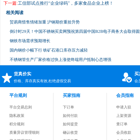
下一篇:
工信部试点推行“企业绿码”，多家食品企业上榜！
相关阅读
贸易商惜售情绪加重 沪钢期价重拾升势
倒计时29天！中国不锈钢买卖网预祝第四届中国B2B电子商务大会取得
钢铁市场需求预期增长
国内钢价小幅下行 铁矿石港口库存压力减轻
不锈钢管生产厂家价格过快上涨使终端用户抵制心态增强
货真价实
买
价格、库存真实有效,杜绝虚假交易
会
平台规则
买家指南
会员指南
平台交易总则
下订单
申请入驻
隐私政策
如何付款
上架资源
积分规则
如何提货
查订单
质量异议管理细则
确认收货
会员收款